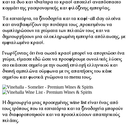
και τα δυο και ιδιαίτερα το κρασί αποτελεί αναπόσπαστο
κομμάτι της γαστρονομικής και φιλόξενης εμπειρίας.
Τα εστιατόρια, τα ξενοδοχεία και τα καφέ-all day ολοένα
και αναβαθμίζουν την ποιότητα τους ,προκειμένου να
συμπληρώσουν τα γεύματα των πελατών τους και να
δημιουργήσουν μια ολοκληρωμένη εμπειρία απόλαυσης, με
εμφιαλωμένο κρασί.
Γνωρίζοντας ότι ένα σωστό κρασί μπορεί να απογειώσει ένα
γεύμα, είμαστε εδώ ώστε να προσφέρουμε συνολικές λύσεις
στο εκάστοτε σημείο με την σωστή επιλογή ελληνικού και
διεθνή αμπελώνα σύμφωνα με τις απαιτήσεις του κάθε
σημείου και φυσικά γνώμονα το menu τους.
Η δημιουργία μιας προσεγμένης wine list είναι ένας από
τους τρόπους που τα εστιατόρια και τα ξενοδοχεία μπορούν
να διαφοροποιηθούν και να προσελκύσουν απαιτητικούς
πελάτες.